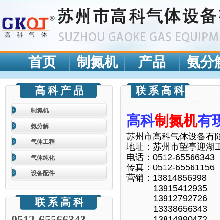
首页
制氮机
产品
氨分
高 科 产 品
联 系 高 科
制氮机
高科
制氮机
有
氨分解
苏州市高科气体设备有
气体工程
地址：苏州市望亭迎湖
电话：0512-65566343
气体纯化
传真：0512-65561156
设备配件
营销：13814856998
13915412935
13912792726
联 系 高 科
13338656343
0512-65566343
13814890472