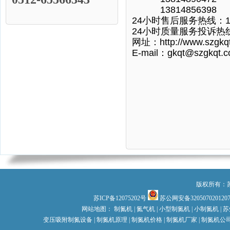
13814856398
24小时售后服务热线：137
24小时质量服务投诉热线：
网址：http://www.szgkq
E-mail：gkqt@szgkqt.
版权所有：
苏ICP备12075202号
苏公网安备320507020120
网站地图：
制氮机
|
氮气机
|
小型制氮机
|
小制氮机 |
苏
变压吸附制氮设备 |
制氮机原理
|
制氮机价格
| 制氮机厂家 |
制氮机公